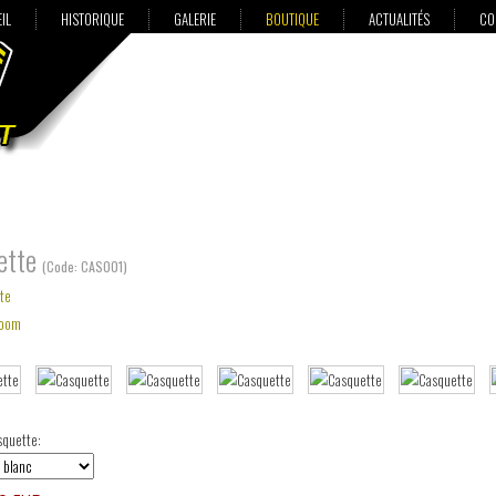
IL
HISTORIQUE
GALERIE
BOUTIQUE
ACTUALITÉS
CO
ette
(Code:
CAS001
)
oom
squette: