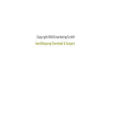
Copyright MAXXmarketing GmbH
JoomShopping Download & Support