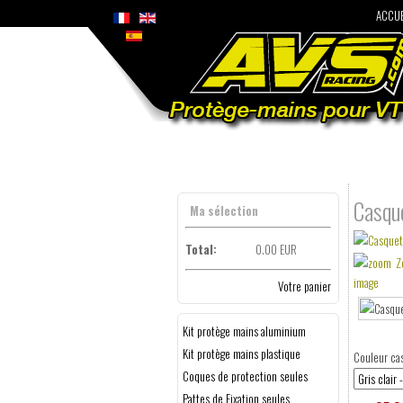
ACCUE
Casqu
Ma sélection
Total:
0.00 EUR
Z
image
Votre panier
Kit protège mains aluminium
Kit protège mains plastique
Couleur ca
Coques de protection seules
Pattes de Fixation seules